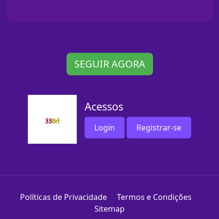
SEGUIR AGORA
Acessos
Login
Registrar-se
Políticas de Privacidade
Termos e Condições
Sitemap