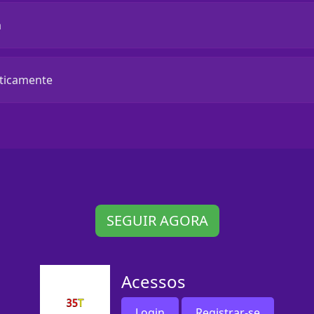
a
aticamente
SEGUIR AGORA
Acessos
Login
Registrar-se