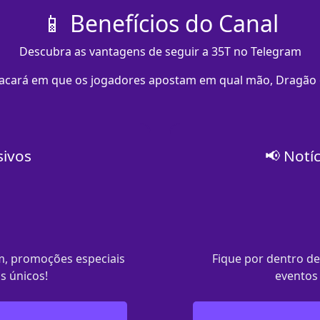
📱 Benefícios do Canal
Descubra as vantagens de seguir a 35T no Telegram
acará em que os jogadores apostam em qual mão, Dragão ou
sivos
📢 Notí
m, promoções especiais
Fique por dentro d
s únicos!
eventos