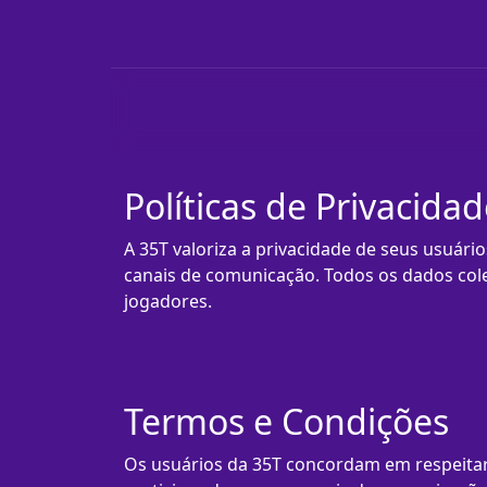
Políticas de Privacida
A 35T valoriza a privacidade de seus usuár
canais de comunicação. Todos os dados cole
jogadores.
Termos e Condições
Os usuários da 35T concordam em respeitar 