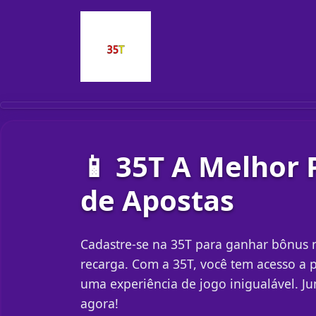
📱 35T A Melhor
de Apostas
Cadastre-se na 35T para ganhar bônus 
recarga. Com a 35T, você tem acesso a 
uma experiência de jogo inigualável. J
agora!