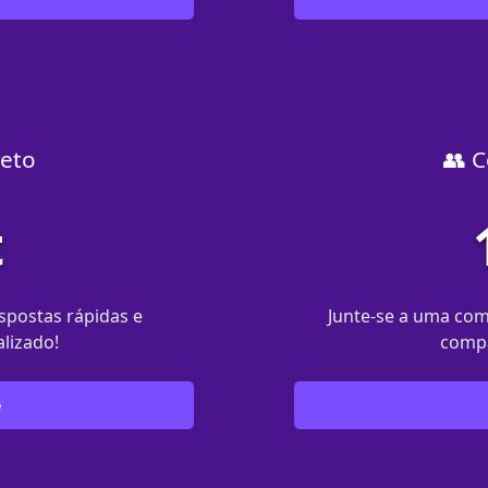
reto
👥 
t
espostas rápidas e
Junte-se a uma com
lizado!
compa
e