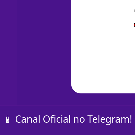
📱 Canal Oficial no Telegram!