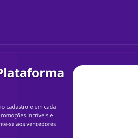
 Plataforma
no cadastro e em cada
promoções incríveis e
unte-se aos vencedores