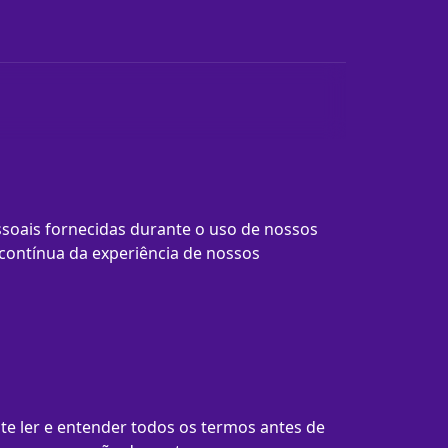
ssoais fornecidas durante o uso de nossos
 contínua da experiência de nossos
te ler e entender todos os termos antes de