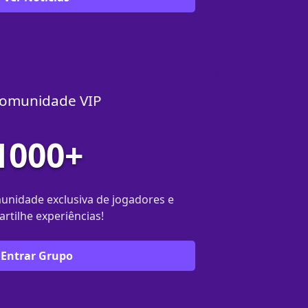
Comunidade VIP
1000+
unidade exclusiva de jogadores e
rtilhe experiências!
Entrar Grupo