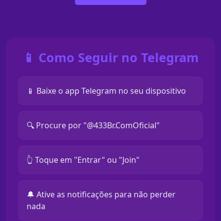
📱 Como Seguir no Telegram
📱 Baixe o app Telegram no seu dispositivo
🔍 Procure por "@433Br.ComOficial"
👆 Toque em "Entrar" ou "Join"
🔔 Ative as notificações para não perder
nada