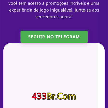
você tem acesso a promoções incríveis e uma
experiência de jogo inigualável. Junte-se aos
vencedores agora!
SEGUIR NO TELEGRAM