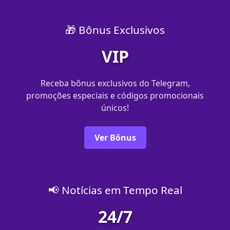
🎁 Bônus Exclusivos
VIP
Receba bônus exclusivos do Telegram,
promoções especiais e códigos promocionais
únicos!
Ver Bônus
📢 Notícias em Tempo Real
24/7