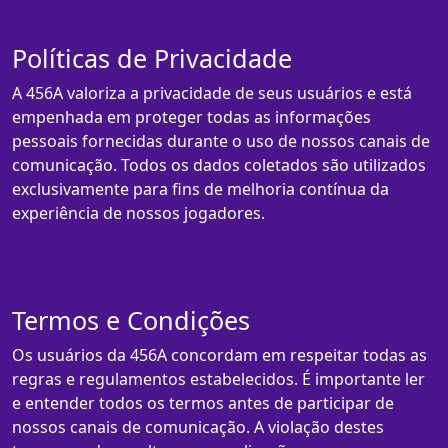
Políticas de Privacidade
A 456A valoriza a privacidade de seus usuários e está
empenhada em proteger todas as informações
pessoais fornecidas durante o uso de nossos canais de
comunicação. Todos os dados coletados são utilizados
exclusivamente para fins de melhoria contínua da
experiência de nossos jogadores.
Termos e Condições
Os usuários da 456A concordam em respeitar todas as
regras e regulamentos estabelecidos. É importante ler
e entender todos os termos antes de participar de
nossos canais de comunicação. A violação destes