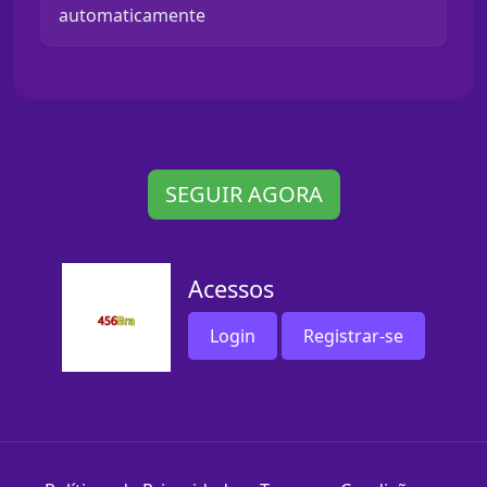
automaticamente
SEGUIR AGORA
Acessos
Login
Registrar-se