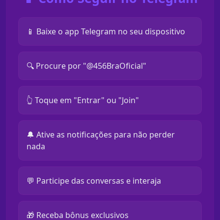
📱 Baixe o app Telegram no seu dispositivo
🔍 Procure por "@456BraOficial"
👆 Toque em "Entrar" ou "Join"
🔔 Ative as notificações para não perder
nada
💬 Participe das conversas e interaja
🎁 Receba bônus exclusivos