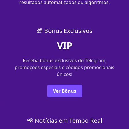
resultados automatizados ou algoritmos.
🎁 Bônus Exclusivos
VIP
Receba bônus exclusivos do Telegram,
promoções especiais e códigos promocionais
únicos!
Ver Bônus
📢 Notícias em Tempo Real