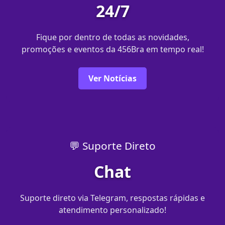
24/7
Fique por dentro de todas as novidades,
promoções e eventos da 456Bra em tempo real!
Ver Notícias
💬 Suporte Direto
Chat
Suporte direto via Telegram, respostas rápidas e
atendimento personalizado!