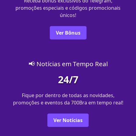
Receba bônus exclusivos do Telegram,
promoções especiais e códigos promocionais
únicos!
Ver Bônus
📢 Notícias em Tempo Real
24/7
Fique por dentro de todas as novidades,
promoções e eventos da 700Bra em tempo real!
Ver Notícias