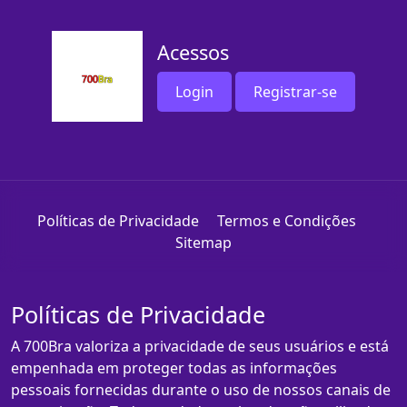
Acessos
Login
Registrar-se
Políticas de Privacidade
Termos e Condições
Sitemap
Políticas de Privacidade
A 700Bra valoriza a privacidade de seus usuários e está
empenhada em proteger todas as informações
pessoais fornecidas durante o uso de nossos canais de