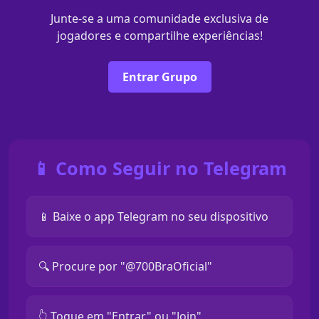
Junte-se a uma comunidade exclusiva de
jogadores e compartilhe experiências!
Entrar Grupo
📱 Como Seguir no Telegram
📱 Baixe o app Telegram no seu dispositivo
🔍 Procure por "@700BraOficial"
👆 Toque em "Entrar" ou "Join"