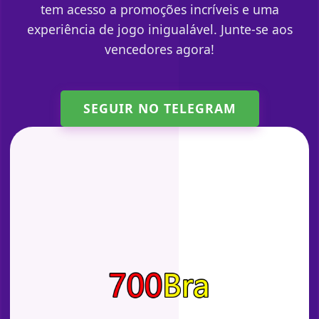
tem acesso a promoções incríveis e uma
experiência de jogo inigualável. Junte-se aos
vencedores agora!
SEGUIR NO TELEGRAM