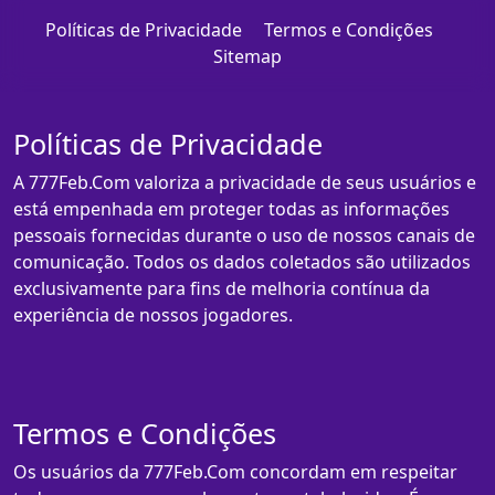
Políticas de Privacidade
Termos e Condições
Sitemap
Políticas de Privacidade
A 777Feb.Com valoriza a privacidade de seus usuários e
está empenhada em proteger todas as informações
pessoais fornecidas durante o uso de nossos canais de
comunicação. Todos os dados coletados são utilizados
exclusivamente para fins de melhoria contínua da
experiência de nossos jogadores.
Termos e Condições
Os usuários da 777Feb.Com concordam em respeitar