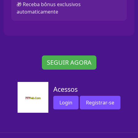
🎁 Receba bônus exclusivos
automaticamente
SEGUIR AGORA
Acessos
Login
Registrar-se