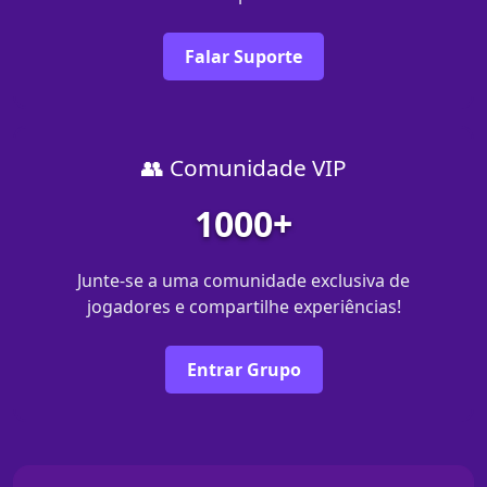
Falar Suporte
👥 Comunidade VIP
1000+
Junte-se a uma comunidade exclusiva de
jogadores e compartilhe experiências!
Entrar Grupo