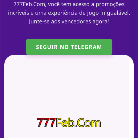
777Feb.Com, você tem acesso a promoções
incríveis e uma experiência de jogo inigualável.
Junte-se aos vencedores agora!
SEGUIR NO TELEGRAM