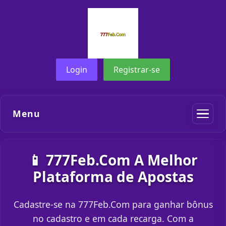
Login
Registrar-se
Menu
📱 777Feb.Com A Melhor
Plataforma de Apostas
Cadastre-se na 777Feb.Com para ganhar bônus
no cadastro e em cada recarga. Com a