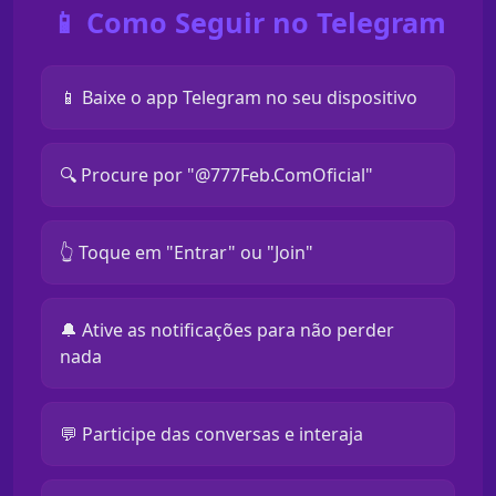
📱 Como Seguir no Telegram
📱 Baixe o app Telegram no seu dispositivo
🔍 Procure por "@777Feb.ComOficial"
👆 Toque em "Entrar" ou "Join"
🔔 Ative as notificações para não perder
nada
💬 Participe das conversas e interaja