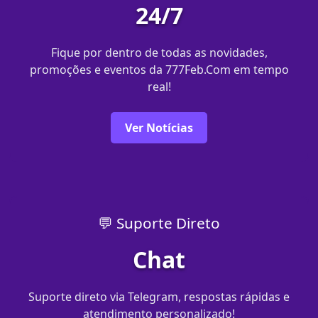
24/7
Fique por dentro de todas as novidades,
promoções e eventos da 777Feb.Com em tempo
real!
Ver Notícias
💬 Suporte Direto
Chat
Suporte direto via Telegram, respostas rápidas e
atendimento personalizado!