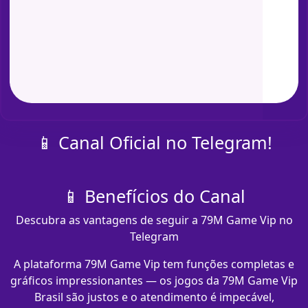
📱 Canal Oficial no Telegram!
📱 Benefícios do Canal
Descubra as vantagens de seguir a 79M Game Vip no
Telegram
A plataforma 79M Game Vip tem funções completas e
gráficos impressionantes — os jogos da 79M Game Vip
Brasil são justos e o atendimento é impecável,