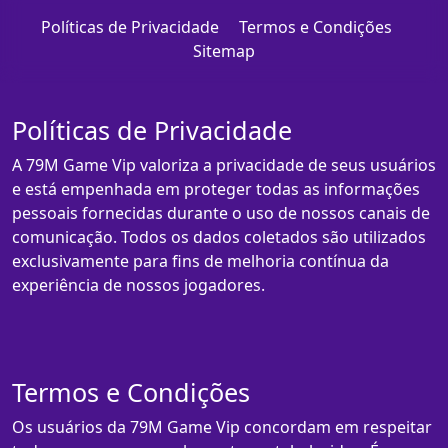
Políticas de Privacidade
Termos e Condições
Sitemap
Políticas de Privacidade
A 79M Game Vip valoriza a privacidade de seus usuários
e está empenhada em proteger todas as informações
pessoais fornecidas durante o uso de nossos canais de
comunicação. Todos os dados coletados são utilizados
exclusivamente para fins de melhoria contínua da
experiência de nossos jogadores.
Termos e Condições
Os usuários da 79M Game Vip concordam em respeitar