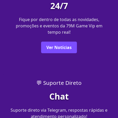
24/7
Fique por dentro de todas as novidades,
promoções e eventos da 79M Game Vip em
tempo real!
Ver Notícias
💬 Suporte Direto
Chat
Suporte direto via Telegram, respostas rápidas e
atendimento personalizado!