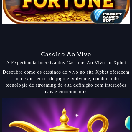
Cassino Ao Vivo
A Experiência Imersiva dos Cassinos Ao Vivo no Xpbet
Descubra como os cassinos ao vivo no site Xpbet oferecem
uma experiência de jogo envolvente, combinando
tecnologia de streaming de alta definição com interações
reais e emocionantes.