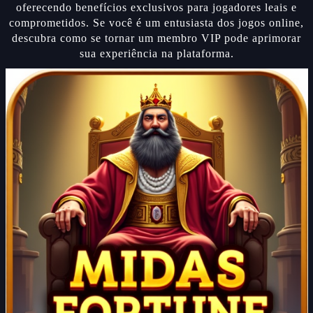
oferecendo benefícios exclusivos para jogadores leais e
comprometidos. Se você é um entusiasta dos jogos online,
descubra como se tornar um membro VIP pode aprimorar
sua experiência na plataforma.