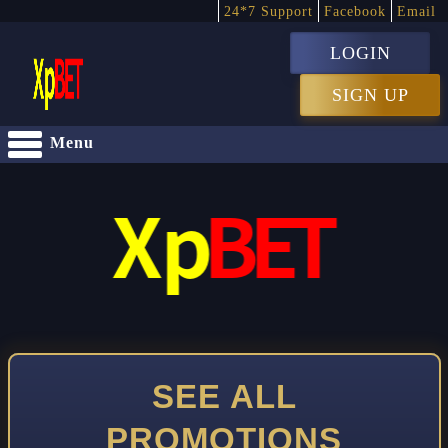
24*7 Support
Facebook
Email
LOGIN
SIGN UP
Menu
SEE ALL
PROMOTIONS