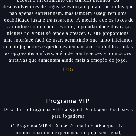
desenvolvedores de jogos se esforçam para criar títulos que
não apenas entretenham, mas também assegurem uma
jogabilidade justa e transparente. À medida que os jogos de
azar online continuam a evoluir, a popularidade dos caça-
níqueis no Xpbet só tende a crescer. O site proporciona
uma interface fácil de usar, permitindo que tanto iniciantes
quanto jogadores experientes tenham acesso rápido a todas
as opções disponíveis, além de bonificações e promoções
atrativas que aumentam ainda mais a emoção do jogo.
17Br
Programa VIP
Descubra o Programa VIP da Xpbet: Vantagens Exclusivas
para Jogadores
O Programa VIP da Xpbet é uma iniciativa que visa
proporcionar uma experiência de jogo sem igual,